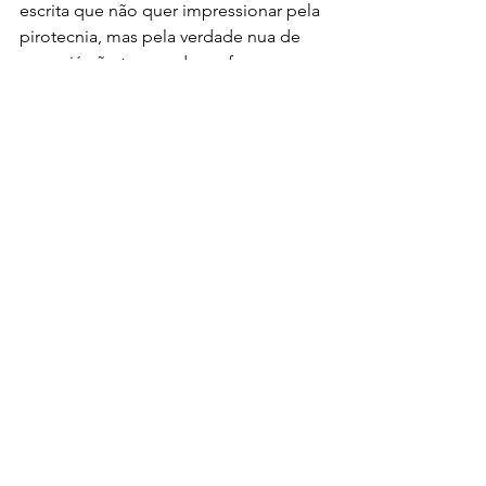
escrita que não quer impressionar pela 
pirotecnia, mas pela verdade nua de 
quem já não tempo de perfer com 
metáforas vazias. 
Como Machado nos ensinou, a "flor 
do entardecer" pode ser a mais 
exuberante do jardim. Portanto, se 
você tem um manuscrito guardado na 
gaveta é hora de tirar e dar vida à ele, 
afinal, a vida está apenas começando. 
Boa sorte!